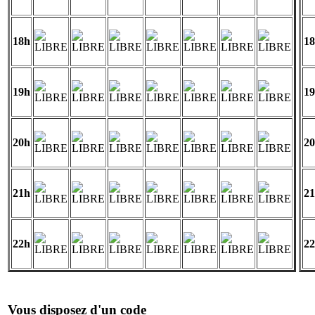
18h
1
19h
1
20h
2
21h
2
22h
2
Vous disposez d'un code