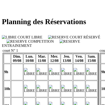
Planning des Réservations
COURT LIBRE
COURT RÉSERVÉ
COMPETITION
ENTRAINEMENT
court N° 1
cou
Dim.
Lun.
Mar.
Mer.
Jeu.
Ven.
Sam.
09/08
10/08
11/08
12/08
13/08
14/08
15/08
9h
9
10h
1